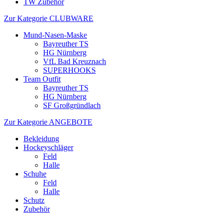
TW Zubehör
Zur Kategorie CLUBWARE
Mund-Nasen-Maske
Bayreuther TS
HG Nürnberg
VfL Bad Kreuznach
SUPERHOOKS
Team Outfit
Bayreuther TS
HG Nürnberg
SF Großgründlach
Zur Kategorie ANGEBOTE
Bekleidung
Hockeyschläger
Feld
Halle
Schuhe
Feld
Halle
Schutz
Zubehör